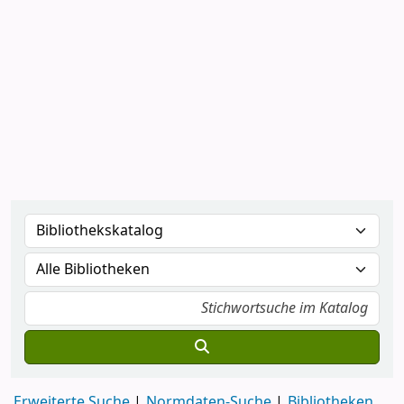
Koha
Schulbibliotheken
im Saarland
Erweiterte Suche
Normdaten-Suche
Bibliotheken
Start
Details zu:
888 coole Schülerwitze