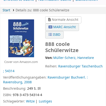
Normale Ansicht
MARC-Ansicht
ISBD
888 coole
Schülerwitze
Von:
Müller-Scherz, Hannelore
Cover von Amazon.com
Reihen:
Ravensburger Taschenbuch
; 54314
Veröffentlichungsangaben:
Ravensburger Buchverl. :
Ravensburg,
2008
Beschreibung:
249 S. Ill
ISBN:
978-3-473-54314-4
Schlagwörter:
Witze
Lustiges
Andere Klassifikation:
7
Zusammenfassung:
Lachen ist gesund! Hier ist jede Menge
Witzespaß zum Selberlesen und Weitererzählen - für einen
lustigen Sommer.