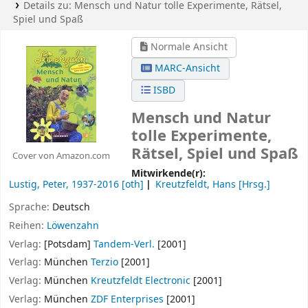
Details zu:
Mensch und Natur
tolle Experimente, Rätsel,
Spiel und Spaß
Normale Ansicht
MARC-Ansicht
ISBD
Mensch und Natur
tolle Experimente,
Rätsel, Spiel und Spaß
Cover von Amazon.com
Mitwirkende(r):
Lustig, Peter
, 1937-2016
[oth]
Kreutzfeldt, Hans
[Hrsg.]
Sprache:
Deutsch
Reihen:
Löwenzahn
Verlag:
[Potsdam]
Tandem-Verl.
[2001]
Verlag:
München
Terzio
[2001]
Verlag:
München
Kreutzfeldt Electronic
[2001]
Verlag:
München
ZDF Enterprises
[2001]