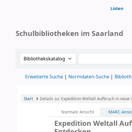
Listen
Koha
Schulbibliotheken im Saarland
Suche im Katalog nach:
Stichwortsuche im 
Erweiterte Suche
Normdaten-Suche
Bibliot
Start
Details zu:
Expedition Weltall Aufbruch in neue
Normale Ansicht
MARC-Ansic
Expedition Weltall Au
Entdecken