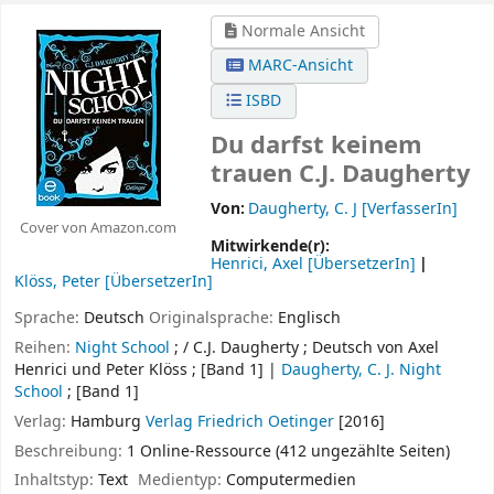
Normale Ansicht
MARC-Ansicht
ISBD
Du darfst keinem
trauen
C.J. Daugherty
Von:
Daugherty, C. J
[VerfasserIn]
Cover von Amazon.com
Mitwirkende(r):
Henrici, Axel
[ÜbersetzerIn]
Klöss, Peter
[ÜbersetzerIn]
Sprache:
Deutsch
Originalsprache:
Englisch
Reihen:
Night School
; / C.J. Daugherty ; Deutsch von Axel
Henrici und Peter Klöss ; [Band 1]
|
Daugherty, C. J. Night
School
; [Band 1]
Verlag:
Hamburg
Verlag Friedrich Oetinger
[2016]
Beschreibung:
1 Online-Ressource (412 ungezählte Seiten)
Inhaltstyp:
Text
Medientyp:
Computermedien