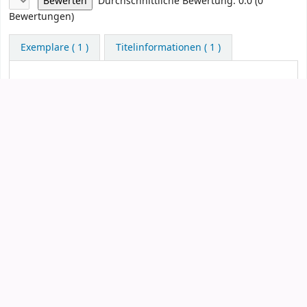
Sternchenbewertung
Durchschnittliche Bewertung: 0.0 (0
Bewertungen)
Exemplare
( 1 )
Titelinformationen ( 1 )
Vormerken
Druck
Zitieren
Meinem Korb hinzufügen
Datensatz speichern
Weitere Suchen