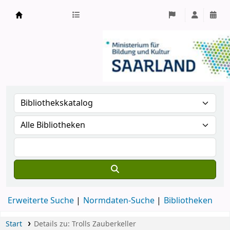
Koha
Schulbibliotheken
im Saarland
Erweiterte Suche
Normdaten-Suche
Bibliotheken
Start
Details zu:
Trolls Zauberkeller