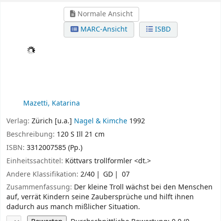
Normale Ansicht
MARC-Ansicht
ISBD
Trolls Zauberkeller
Katarina Mazetti. Bilder
von Wolfgang Rudelius.
[Aus dem Schwed. von
Christine Holliger]
Von:
Mazetti, Katarina
Verlag:
Zürich [u.a.]
Nagel & Kimche
1992
Beschreibung:
120 S Ill 21 cm
ISBN:
3312007585 (Pp.)
Einheitssachtitel:
Köttvars trollformler <dt.>
Andere Klassifikation:
2/40
GD
07
Zusammenfassung:
Der kleine Troll wächst bei den Menschen
auf, verrät Kindern seine Zaubersprüche und hilft ihnen
dadurch aus manch mißlicher Situation.