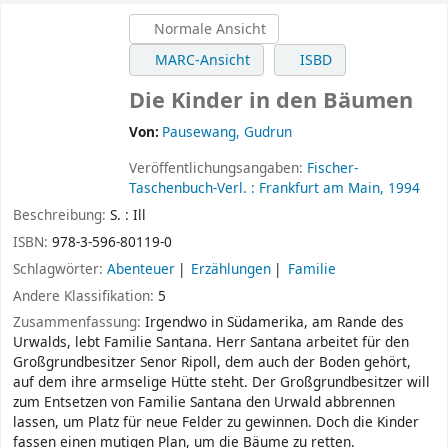
MARC-Ansicht
ISBD
Die Kinder in den Bäumen
Von:
Pausewang, Gudrun
Veröffentlichungsangaben:
Fischer-
Taschenbuch-Verl. :
Frankfurt am Main,
1994
Beschreibung:
S. : Ill
ISBN:
978-3-596-80119-0
Schlagwörter:
Abenteuer
Erzählungen
Familie
Andere Klassifikation:
5
Zusammenfassung:
Irgendwo in Südamerika, am Rande des
Urwalds, lebt Familie Santana. Herr Santana arbeitet für den
Großgrundbesitzer Senor Ripoll, dem auch der Boden gehört,
auf dem ihre armselige Hütte steht. Der Großgrundbesitzer will
zum Entsetzen von Familie Santana den Urwald abbrennen
lassen, um Platz für neue Felder zu gewinnen. Doch die Kinder
fassen einen mutigen Plan, um die Bäume zu retten.
Sternchenbewertung
Durchschnittliche Bewertung: 0.0 (0