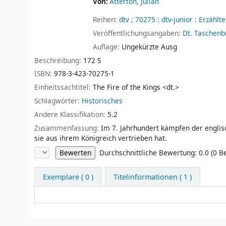
Von:
Atterton, Julian
Reihen:
dtv ; 70275 : dtv-junior : Erzähl
Veröffentlichungsangaben:
Dt. Taschenbu
Auflage:
Ungekürzte Ausg
Beschreibung:
172 S
ISBN:
978-3-423-70275-1
Einheitssachtitel:
The Fire of the Kings <dt.>
Schlagwörter:
Historisches
Andere Klassifikation:
5.2
Zusammenfassung:
Im 7. Jahrhundert kämpfen der englisc
sie aus ihrem Königreich vertrieben hat.
Sternchenbewertung
Durchschnittliche Bewertung: 0.0 (0 
Exemplare
( 0 )
Titelinformationen ( 1 )