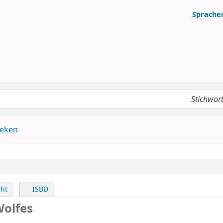
Sprache
Katalog
heken
ht
ISBD
Wolfes