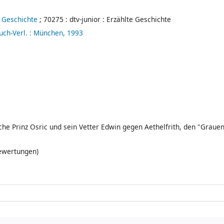
te Geschichte
; 70275 : dtv-junior : Erzählte Geschichte
ch-Verl. :
München,
1993
he Prinz Osric und sein Vetter Edwin gegen Aethelfrith, den "Grauen
Bewertungen)