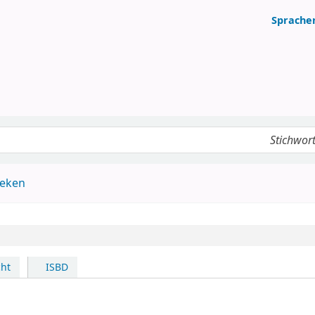
Sprache
Katalog
heken
ht
ISBD