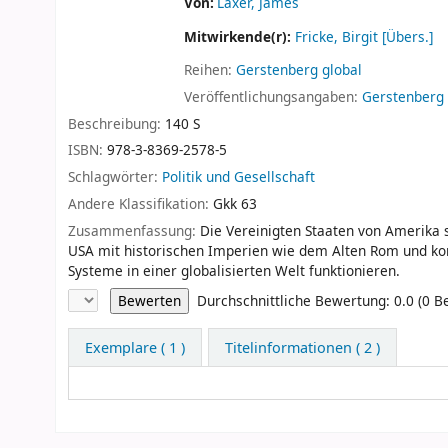
Von:
Laxer, James
Mitwirkende(r):
Fricke, Birgit [Übers.]
Reihen:
Gerstenberg global
Veröffentlichungsangaben:
Gerstenberg 
Beschreibung:
140 S
ISBN:
978-3-8369-2578-5
Schlagwörter:
Politik und Gesellschaft
Andere Klassifikation:
Gkk 63
Zusammenfassung:
Die Vereinigten Staaten von Amerika 
USA mit historischen Imperien wie dem Alten Rom und komm
Systeme in einer globalisierten Welt funktionieren.
Sternchenbewertung
Durchschnittliche Bewertung: 0.0 (0 
Exemplare
( 1 )
Titelinformationen ( 2 )