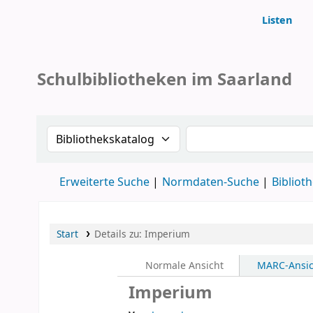
Listen
Koha
Schulbibliotheken im Saarland
Suche im Katalog nach:
Stichwortsuche im 
Erweiterte Suche
Normdaten-Suche
Bibliot
Start
Details zu:
Imperium
Normale Ansicht
MARC-Ansic
Imperium